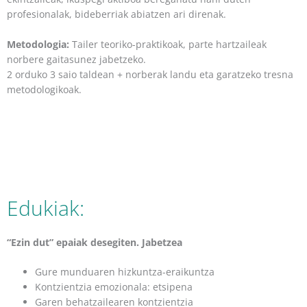
profesionalak, bideberriak abiatzen ari direnak.
Metodologia:
Tailer teoriko-praktikoak, parte hartzaileak
norbere gaitasunez jabetzeko.
2 orduko 3 saio taldean + norberak landu eta garatzeko tresna
metodologikoak.
Edukiak:
“Ezin dut” epaiak desegiten. Jabetzea
Gure munduaren hizkuntza-eraikuntza
Kontzientzia emozionala: etsipena
Garen behatzailearen kontzientzia