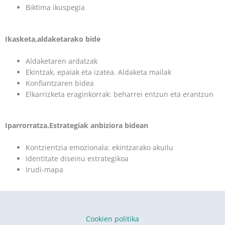
Biktima ikuspegia
Ikasketa,aldaketarako bide
Aldaketaren ardatzak
Ekintzak, epaiak eta izatea. Aldaketa mailak
Konfiantzaren bidea
Elkarrizketa eraginkorrak: beharrei entzun eta erantzun
Iparrorratza.Estrategiak anbiziora bidean
Kontzientzia emozionala: ekintzarako akuilu
Identitate diseinu estrategikoa
Irudi-mapa
Cookien politika