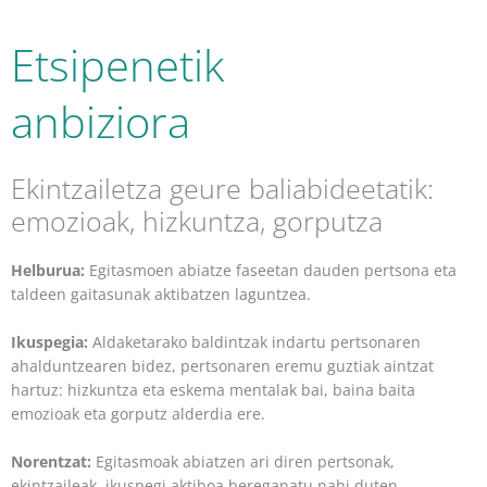
Etsipenetik
anbiziora
Ekintzailetza geure baliabideetatik:
emozioak, hizkuntza, gorputza
Helburua:
Egitasmoen abiatze faseetan dauden pertsona eta
taldeen gaitasunak aktibatzen laguntzea.
Ikuspegia:
Aldaketarako baldintzak indartu pertsonaren
ahalduntzearen bidez, pertsonaren eremu guztiak aintzat
hartuz: hizkuntza eta eskema mentalak bai, baina baita
emozioak eta gorputz alderdia ere.
Norentzat:
Egitasmoak abiatzen ari diren pertsonak,
ekintzaileak, ikuspegi aktiboa bereganatu nahi duten