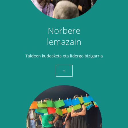
Norbere
lemazain
Taldeen kudeaketa eta lidergo bizigarria
+