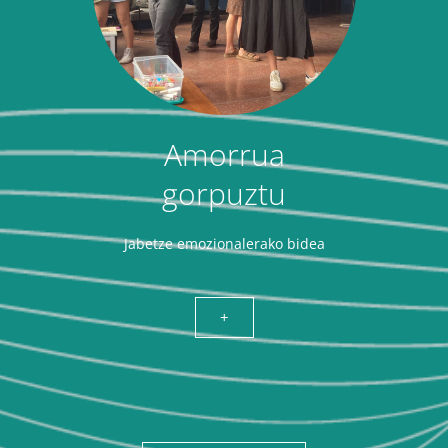
Amorrua
gorpuztu
Jabetze emozionalerako bidea
+