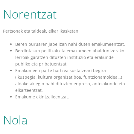
Norentzat
Pertsonak eta taldeak, elkar ikasketan:
Beren buruaren jabe izan nahi duten emakumeentzat.
Berdintasun politikak eta emakumeen ahalduntzerako
lerroak garatzen dituzten instituzio eta erakunde
publiko eta pribatuentzat.
Emakumeen parte hartzea sustatzeari begira
(ikuspegia, kultura organizatiboa, funtzionamoldea…)
aldaketak egin nahi dituzten enpresa, antolakunde eta
elkarteentzat.
Emakume ekintzaileentzat.
Nola