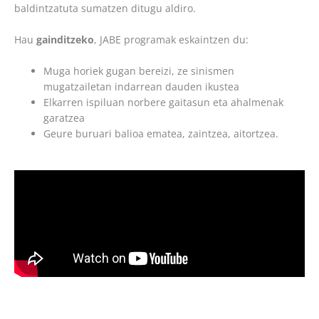
baldintzatuta sumatzen ditugu aldiro.
Hau
gainditzeko
, JABE programak eskaintzen du:
Muga horiek gugan bereizi, ze sinismen
mugatzailetan indarrean dauden ikustea
Elkarren ispiluan norbere gaitasun eta ahalmenak
garatzea
Geure buruari balioa ematea, zaintzea, aitortzea.