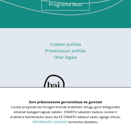
Programa ikusi
Cookien politika
Pribatutasun politika
Ohar legala
Zure pribatutasuna garrantzitsua da guretzat
Cookie propioak eta hirugarrenenak erabiltzen ditugu gure webguneko
edukiak baliagarriagoak izateko. ONARTU sakatzen baduzu cookie-n
erabilera baimenduko duzu eta EZ ONARTU sakatuz ukatu egingo dituzu.
INFORMAZIO GEHIAGO
kontsulta dezakezu.