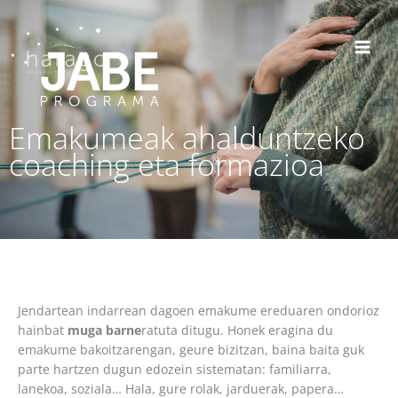
Emakumeak ahalduntzeko
coaching eta formazioa
Jendartean indarrean dagoen emakume ereduaren ondorioz
hainbat
muga barne
ratuta ditugu. Honek eragina du
emakume bakoitzarengan, geure bizitzan, baina baita guk
parte hartzen dugun edozein sistematan: familiarra,
lanekoa, soziala… Hala, gure rolak, jarduerak, papera…