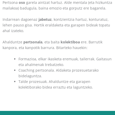
Pertsona
oso
garela aintzat hartuz. Alde mentala (eta hizkuntza
mailakoa) badugula, baina emozio eta gorputz ere bagarela.
Indarrean dagoenaz
jabetuz
, kontzientzia hartuz, konturatuz,
lehen pauso gisa. Hortik eraldaketa eta garapen bideak topatu
ahal izateko.
Ahalduntze
pertsonala
, eta baita
kolektiboa
ere. Barrutik
kanpora, eta kanpotik barrura. Bitarteko hauekin:
Formazioa, elkar ikasketa eremuak, tailerrak. Gaitasun
eta ahalmenak trebatzeko.
Coaching pertsonala. Aldaketa prozesuetarako
bidelaguntza.
Talde prozesuak. Ahalduntze eta garapen
kolektiborako bidea erraztu eta laguntzeko.