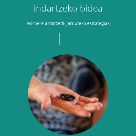
indartzeko bidea
Norbere ardatzetik jarduteko estrategiak
+