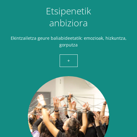
Etsipenetik
anbiziora
Ekintzailetza geure baliabideetatik: emozioak, hizkuntza,
gorputza
+